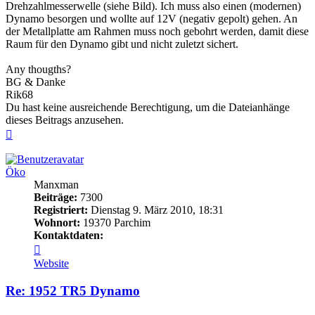
Drehzahlmesserwelle (siehe Bild). Ich muss also einen (modernen)
Dynamo besorgen und wollte auf 12V (negativ gepolt) gehen. An
der Metallplatte am Rahmen muss noch gebohrt werden, damit diese
Raum für den Dynamo gibt und nicht zuletzt sichert.
Any thougths?
BG & Danke
Rik68
Du hast keine ausreichende Berechtigung, um die Dateianhänge
dieses Beitrags anzusehen.
Nach
oben
Öko
Manxman
Beiträge:
7300
Registriert:
Dienstag 9. März 2010, 18:31
Wohnort:
19370 Parchim
Kontaktdaten:
Kontaktdaten
von
Website
Öko
Re: 1952 TR5 Dynamo