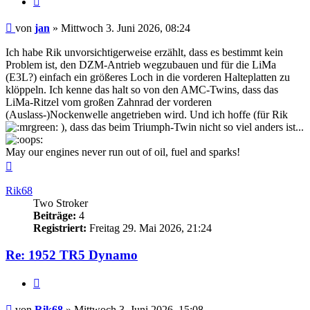
Beitrag
von
jan
»
Mittwoch 3. Juni 2026, 08:24
Ich habe Rik unvorsichtigerweise erzählt, dass es bestimmt kein
Problem ist, den DZM-Antrieb wegzubauen und für die LiMa
(E3L?) einfach ein größeres Loch in die vorderen Halteplatten zu
klöppeln. Ich kenne das halt so von den AMC-Twins, dass das
LiMa-Ritzel vom großen Zahnrad der vorderen
(Auslass-)Nockenwelle angetrieben wird. Und ich hoffe (für Rik
), dass das beim Triumph-Twin nicht so viel anders ist...
May our engines never run out of oil, fuel and sparks!
Nach
oben
Rik68
Two Stroker
Beiträge:
4
Registriert:
Freitag 29. Mai 2026, 21:24
Re: 1952 TR5 Dynamo
Zitieren
Beitrag
von
Rik68
»
Mittwoch 3. Juni 2026, 15:08