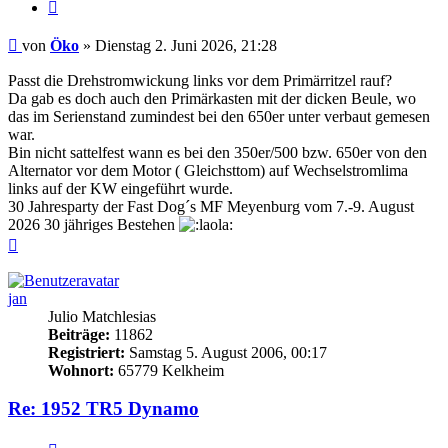
Zitieren
Beitrag
von
Öko
»
Dienstag 2. Juni 2026, 21:28
Passt die Drehstromwickung links vor dem Primärritzel rauf?
Da gab es doch auch den Primärkasten mit der dicken Beule, wo
das im Serienstand zumindest bei den 650er unter verbaut gemesen
war.
Bin nicht sattelfest wann es bei den 350er/500 bzw. 650er von den
Alternator vor dem Motor ( Gleichsttom) auf Wechselstromlima
links auf der KW eingeführt wurde.
30 Jahresparty der Fast Dog´s MF Meyenburg vom 7.-9. August
2026 30 jähriges Bestehen
Nach
oben
jan
Julio Matchlesias
Beiträge:
11862
Registriert:
Samstag 5. August 2006, 00:17
Wohnort:
65779 Kelkheim
Re: 1952 TR5 Dynamo
Zitieren