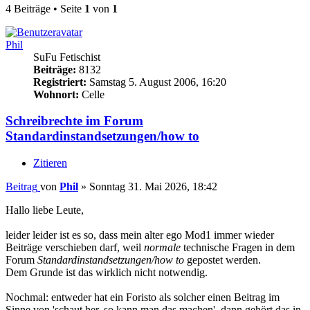
4 Beiträge • Seite
1
von
1
Phil
SuFu Fetischist
Beiträge:
8132
Registriert:
Samstag 5. August 2006, 16:20
Wohnort:
Celle
Schreibrechte im Forum
Standardinstandsetzungen/how to
Zitieren
Beitrag
von
Phil
»
Sonntag 31. Mai 2026, 18:42
Hallo liebe Leute,
leider leider ist es so, dass mein alter ego Mod1 immer wieder
Beiträge verschieben darf, weil
normale
technische Fragen in dem
Forum
Standardinstandsetzungen/how to
gepostet werden.
Dem Grunde ist das wirklich nicht notwendig.
Nochmal: entweder hat ein Foristo als solcher einen Beitrag im
Sinne von 'schaut her, so kann man das machen', dann gehört das in