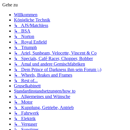
Gehe zu
Willkommen
Königliche Technik
↳ AJS/Matchless
↳ BSA
↳ Norton
↳ Royal Enfield
↳ Triumph
↳ Ariel, Sunbeam, Velocette, Vincent & Co
↳ Specials, Café Racer, Chopper, Bobber
↳ Amal und andere Gemischfabriken
↳ Dem Prince of Darkness ihm sein Forum ;-)
↳ Wheels, Brakes and Frames
↳ Rest of...
Gruselkabinett
Standardinstandsetzungen/how to
↳ Allgemeines und Wünsche
↳ Motor
↳ Kupplung, Getriebe, Antrieb
↳ Fahrwerk
↳ Elektrik
↳ Vergaser
↳ Sonstiges