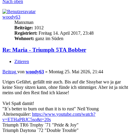
Nach oben
woody63
Manxman
Beiträge:
1012
Registriert:
Freitag 14. April 2017, 23:48
Wohnort:
ganz im Süden
Re: Maria - Triumph 5TA Bobber
Zitieren
Beitrag
von
woody63
»
Montag 25. Mai 2026, 21:44
Uriges Gefährt, gefällt mir auch. Bis auf die Sissybar wo ja gar
keine Sissy sitzen kann, ohne fünde ich stimmiger. Aber ist ja nicht
meins und den Rest find ich klasse!
Viel Spaß damit!
"It´s better to burn out than it is to rust" Neil Young
Alteisenquäler:
https://www.youtube.com/watch?
v=ETHaPBJC5so&t=20s
Triumph TR6 Trophy `71 "Pride & Joy"
Triumph Daytona ´72 "Double Trouble"