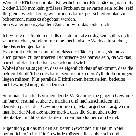
Wenn die Fläche nicht plan ist, wobei meiner Einschätzung nach bis
2 oder 3/100 mm kein größeres Problem zu erwarten sein sollte, seid
Ihr gleich wieder fertig, weil um das barrel per Schleifen plan zu
bekommen, muss es abgebaut werden.
Sorry, aber in eingebautem Zustand wird das leider nichts.
Ich würde das Schleifen, falls das denn notwendig sein sollte, nicht
selber machen, sondern mir eine mechanische Werkstätte suchen,
die das erledigen kann.
Es kommt nicht nur darauf an, dass die Fläche plan ist, sie muss
auch parallel zu der unteren Dichtfläche des barrels sein, da wo das
barrel auf das Kurbelhaus verschraubt wird.
Wobei aber zu sagen ist, dass es eigentlich darauf ankommt, dass die
beiden Dichtflächen des barrel senkrecht zu den Zylinderbohrungen
liegen müssen. Nur parallele Dichtflächen herzustellen, bedeutet
nicht zwangsläufig, dass dem so ist.
Sinn macht auch als vorbereitende Maßnahme, die ganzen Gewinde
im barrel erstmal sauber zu machen und nachzuschneiden mit
dem/den passenden Gewindebohrer(n). Man ärgert sich arg, wenn
man bei der Montage später merkt, dass die Schrauben oder
Stehbolzen nicht sauber laufen in den Sacklöchern am barrel.
Eigentlich gilt das mit den sauberen Gewinden für alle im Spiel
befindlichen Teile. Die Gewinde müssen alle sauber sein und