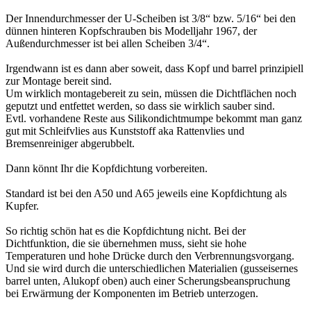
Der Innendurchmesser der U-Scheiben ist 3/8“ bzw. 5/16“ bei den
dünnen hinteren Kopfschrauben bis Modelljahr 1967, der
Außendurchmesser ist bei allen Scheiben 3/4“.
Irgendwann ist es dann aber soweit, dass Kopf und barrel prinzipiell
zur Montage bereit sind.
Um wirklich montagebereit zu sein, müssen die Dichtflächen noch
geputzt und entfettet werden, so dass sie wirklich sauber sind.
Evtl. vorhandene Reste aus Silikondichtmumpe bekommt man ganz
gut mit Schleifvlies aus Kunststoff aka Rattenvlies und
Bremsenreiniger abgerubbelt.
Dann könnt Ihr die Kopfdichtung vorbereiten.
Standard ist bei den A50 und A65 jeweils eine Kopfdichtung als
Kupfer.
So richtig schön hat es die Kopfdichtung nicht. Bei der
Dichtfunktion, die sie übernehmen muss, sieht sie hohe
Temperaturen und hohe Drücke durch den Verbrennungsvorgang.
Und sie wird durch die unterschiedlichen Materialien (gusseisernes
barrel unten, Alukopf oben) auch einer Scherungsbeanspruchung
bei Erwärmung der Komponenten im Betrieb unterzogen.