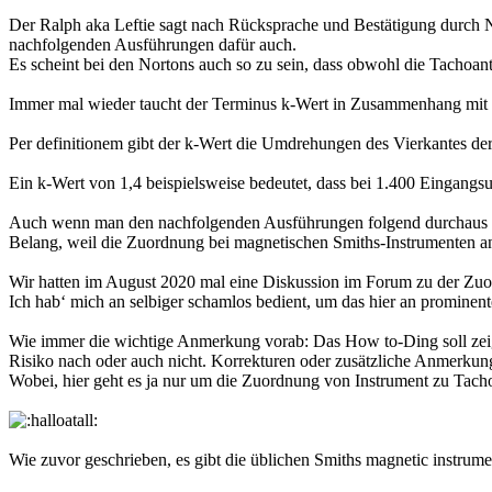
Der Ralph aka Leftie sagt nach Rücksprache und Bestätigung durch 
nachfolgenden Ausführungen dafür auch.
Es scheint bei den Nortons auch so zu sein, dass obwohl die Tachoant
Immer mal wieder taucht der Terminus k-Wert in Zusammenhang mit T
Per definitionem gibt der k-Wert die Umdrehungen des Vierkantes de
Ein k-Wert von 1,4 beispielsweise bedeutet, dass bei 1.400 Eingang
Auch wenn man den nachfolgenden Ausführungen folgend durchaus ein
Belang, weil die Zuordnung bei magnetischen Smiths-Instrumenten an
Wir hatten im August 2020 mal eine Diskussion im Forum zu der Zu
Ich hab‘ mich an selbiger schamlos bedient, um das hier an prominent
Wie immer die wichtige Anmerkung vorab: Das How to-Ding soll zeige
Risiko nach oder auch nicht. Korrekturen oder zusätzliche Anmerku
Wobei, hier geht es ja nur um die Zuordnung von Instrument zu Tacho
Wie zuvor geschrieben, es gibt die üblichen Smiths magnetic instrum