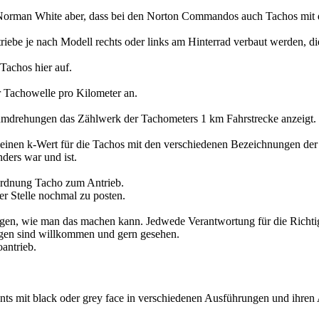
Norman White aber, dass bei den Norton Commandos auch Tachos mit d
riebe je nach Modell rechts oder links am Hinterrad verbaut werden, d
achos hier auf.
r Tachowelle pro Kilometer an.
sumdrehungen das Zählwerk der Tachometers 1 km Fahrstrecke anzeigt.
en k-Wert für die Tachos mit den verschiedenen Bezeichnungen der T
ders war und ist.
ordnung Tacho zum Antrieb.
er Stelle nochmal zu posten.
n, wie man das machen kann. Jedwede Verantwortung für die Richtigke
ngen sind willkommen und gern gesehen.
antrieb.
ents mit black oder grey face in verschiedenen Ausführungen und ihren 