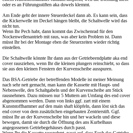
oder es an Führungsstiften aka dowels klemmt.
Am Ende geht der innere Steuerdeckel dann ab. Es kann sein, dass
die Kickerwelle im Deckel hängen bleibt, die Schaltwelle wird das
nicht tun.
Wenn Ihr Pech habt, dann kommt das Zwischenrad für den
Nockenwellenantrieb mit raus, was aber kein Problem ist. Dann
müsst Ihr bei der Montage eben die Steuerzeiten wieder richtig
einstellen.
Die Schaltwelle könnte Ihr dann aus der Getriebeendplatte aka end
cover rausziehen, wenn Ihr die kleinen plungers reinschiebt, so dass
sie aus den kleinen Fenstern der Kurvenscheibe ausspuren.
Das BSA-Getriebe der betreffenden Modelle ist meiner Meinung
nach sehr nett gemacht, man kann die Kassette mit Haupt- und
Nebenwelle, den Schaltgabeln und der Kurvenscheibe am Stück
rausnehmen. Dazu müssen nur 5 Muttern am Umfang des end cover
abgenommen werden. Dann von links ggf. zart mit einem
Kunststoffhammer auf den main shaft klöpfeln, dann löst sich das
end cover von dem zusätzlichen eingebauten Zentrierstift. Ggf.
müsst Ihr an der Kurvenscheibe hin und her wackeln und diese
bewegen, damit sie durch die Öffnung des ans Kurbelhaus
angegossenen Getriebegehäuses durch passt.
Wenn Ihr die Kassette rausnehmt, passt auf, dass Euch das Getriebe