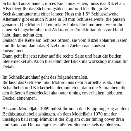
Schaftrad auszubauen, um es Euch anzusehen, muss das Ritzel ab.
Also biegt Ihr das Sicherungsblech auf und löst die große
Sechskantmutter mit einer langen Nuss mit 1.5“ Schlüsselweite.
Alternativ gibt es auch Nüsse in 38 mm Schlüsselweite, die passen
genauso. Die Mutter hat ein relativ hohes Drehmoment, wenn Ihr
einen Schlagschrauber mit Akku- oder Druckluftantrieb zur Hand
habt, dann nehmt den.
Danach die Kette am Schloss öffnen, sie vom Ritzel ablaufen lassen,
und Ihr könnt dann das Ritzel durch Ziehen nach außen
rausnehmen.
Dann geht Ihr jetzt rüber auf die rechte Seite und baut die beiden
Steuerdeckel ab. Auch hier lohnt der Blick ins workshop manual für
Details.
Im Schnelldurchlauf geht das folgendermaßen.
Ihr lasst das Getriebe- und Motoröl aus dem Kurbelhaus ab. Dann
Schalthebel und Kickerhebel demontieren, dann die Schrauben, die
den äußeren Steuerdeckel aka outer timing cover halten, abbauen,
Deckel abnehmen.
Bis zum Modelljahr 1969 müsst Ihr noch den Kupplungszug an dem
Betätigungshebel aushängen, ab dem Modelljahr 1970 mit der
unseligen ball ramp-Mimik ist der Zug am outer timing cover dran
und kann zur Demontage des äußeren Steuerdeckels da bleiben..