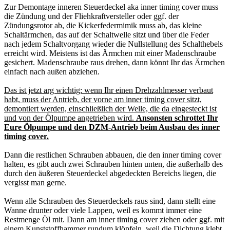
Zur Demontage inneren Steuerdeckel aka inner timing cover muss
die Zündung und der Fliehkraftversteller oder ggf. der
Zündungsrotor ab, die Kickerfedermimik muss ab, das kleine
Schaltärmchen, das auf der Schaltwelle sitzt und über die Feder
nach jedem Schaltvorgang wieder die Nullstellung des Schalthebels
erreicht wird. Meistens ist das Ärmchen mit einer Madenschraube
gesichert. Madenschraube raus drehen, dann könnt Ihr das Ärmchen
einfach nach außen abziehen.
Das ist jetzt arg wichtig: wenn Ihr einen Drehzahlmesser verbaut
habt, muss der Antrieb, der vorne am inner timing cover sitzt,
demontiert werden, einschließlich der Welle, die da eingesteckt ist
und von der Ölpumpe angetrieben wird.
Ansonsten schrottet Ihr
Eure Ölpumpe und den DZM-Antrieb beim Ausbau des inner
timing cover.
Dann die restlichen Schrauben abbauen, die den inner timing cover
halten, es gibt auch zwei Schrauben hinten unten, die außerhalb des
durch den äußeren Steuerdeckel abgedeckten Bereichs liegen, die
vergisst man gerne.
Wenn alle Schrauben des Steuerdeckels raus sind, dann stellt eine
Wanne drunter oder viele Lappen, weil es kommt immer eine
Restmenge Öl mit. Dann am inner timing cover ziehen oder ggf. mit
einem Kunststoffhammer rundum klöpfeln, weil die Dichtung klebt