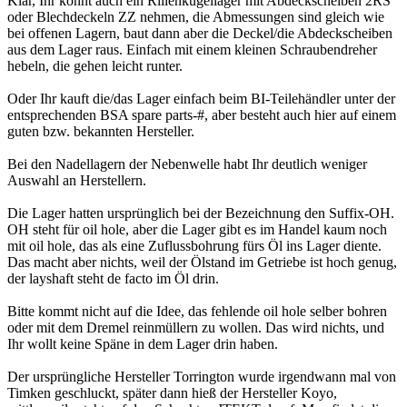
Klar, Ihr könnt auch ein Rillenkugellager mit Abdeckscheiben 2RS
oder Blechdeckeln ZZ nehmen, die Abmessungen sind gleich wie
bei offenen Lagern, baut dann aber die Deckel/die Abdeckscheiben
aus dem Lager raus. Einfach mit einem kleinen Schraubendreher
hebeln, die gehen leicht runter.
Oder Ihr kauft die/das Lager einfach beim BI-Teilehändler unter der
entsprechenden BSA spare parts-#, aber besteht auch hier auf einem
guten bzw. bekannten Hersteller.
Bei den Nadellagern der Nebenwelle habt Ihr deutlich weniger
Auswahl an Herstellern.
Die Lager hatten ursprünglich bei der Bezeichnung den Suffix-OH.
OH steht für oil hole, aber die Lager gibt es im Handel kaum noch
mit oil hole, das als eine Zuflussbohrung fürs Öl ins Lager diente.
Das macht aber nichts, weil der Ölstand im Getriebe ist hoch genug,
der layshaft steht de facto im Öl drin.
Bitte kommt nicht auf die Idee, das fehlende oil hole selber bohren
oder mit dem Dremel reinmüllern zu wollen. Das wird nichts, und
Ihr wollt keine Späne in dem Lager drin haben.
Der ursprüngliche Hersteller Torrington wurde irgendwann mal von
Timken geschluckt, später dann hieß der Hersteller Koyo,