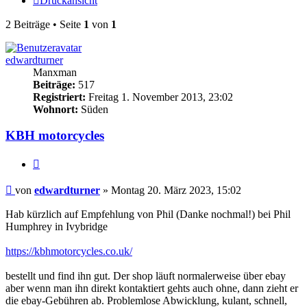
Druckansicht
2 Beiträge • Seite
1
von
1
edwardturner
Manxman
Beiträge:
517
Registriert:
Freitag 1. November 2013, 23:02
Wohnort:
Süden
KBH motorcycles
Zitieren
Beitrag
von
edwardturner
»
Montag 20. März 2023, 15:02
Hab kürzlich auf Empfehlung von Phil (Danke nochmal!) bei Phil
Humphrey in Ivybridge
https://kbhmotorcycles.co.uk/
bestellt und find ihn gut. Der shop läuft normalerweise über ebay
aber wenn man ihn direkt kontaktiert gehts auch ohne, dann zieht er
die ebay-Gebühren ab. Problemlose Abwicklung, kulant, schnell,