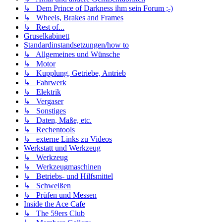
↳ Dem Prince of Darkness ihm sein Forum ;-)
↳ Wheels, Brakes and Frames
↳ Rest of...
Gruselkabinett
Standardinstandsetzungen/how to
↳ Allgemeines und Wünsche
↳ Motor
↳ Kupplung, Getriebe, Antrieb
↳ Fahrwerk
↳ Elektrik
↳ Vergaser
↳ Sonstiges
↳ Daten, Maße, etc.
↳ Rechentools
↳ externe Links zu Videos
Werkstatt und Werkzeug
↳ Werkzeug
↳ Werkzeugmaschinen
↳ Betriebs- und Hilfsmittel
↳ Schweißen
↳ Prüfen und Messen
Inside the Ace Cafe
↳ The 59ers Club