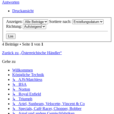
Antworten
Druckansicht
Anzeigen:
Sortiere nach:
Richtung:
4 Beiträge • Seite
1
von
1
Zurück zu „Österreichische Händler“
Gehe zu
Willkommen
Königliche Technik
↳ AJS/Matchless
↳ BSA
↳ Norton
↳ Royal Enfield
↳ Triumph
↳ Ariel, Sunbeam, Velocette, Vincent & Co
↳ Specials, Café Racer, Chopper, Bobber
↳ Amal und andere Gemischfabriken