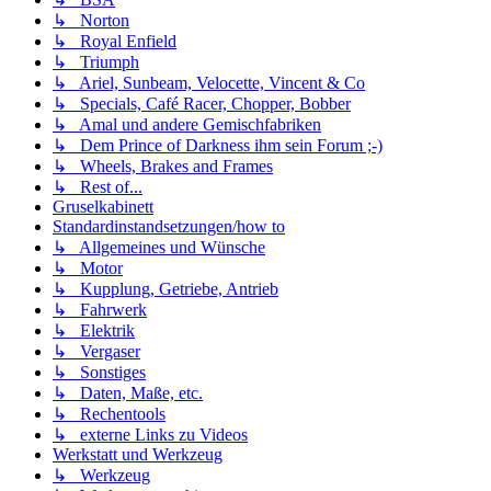
↳ Norton
↳ Royal Enfield
↳ Triumph
↳ Ariel, Sunbeam, Velocette, Vincent & Co
↳ Specials, Café Racer, Chopper, Bobber
↳ Amal und andere Gemischfabriken
↳ Dem Prince of Darkness ihm sein Forum ;-)
↳ Wheels, Brakes and Frames
↳ Rest of...
Gruselkabinett
Standardinstandsetzungen/how to
↳ Allgemeines und Wünsche
↳ Motor
↳ Kupplung, Getriebe, Antrieb
↳ Fahrwerk
↳ Elektrik
↳ Vergaser
↳ Sonstiges
↳ Daten, Maße, etc.
↳ Rechentools
↳ externe Links zu Videos
Werkstatt und Werkzeug
↳ Werkzeug