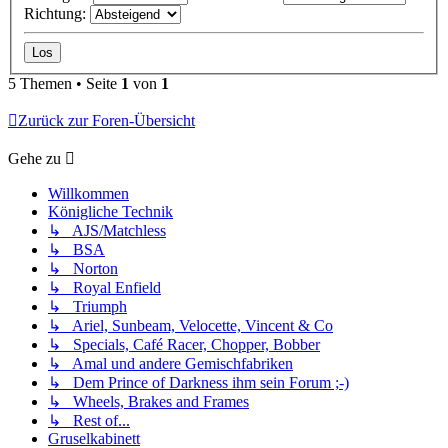
Richtung:
5 Themen • Seite
1
von
1
Zurück zur Foren-Übersicht
Gehe zu
Willkommen
Königliche Technik
↳ AJS/Matchless
↳ BSA
↳ Norton
↳ Royal Enfield
↳ Triumph
↳ Ariel, Sunbeam, Velocette, Vincent & Co
↳ Specials, Café Racer, Chopper, Bobber
↳ Amal und andere Gemischfabriken
↳ Dem Prince of Darkness ihm sein Forum ;-)
↳ Wheels, Brakes and Frames
↳ Rest of...
Gruselkabinett