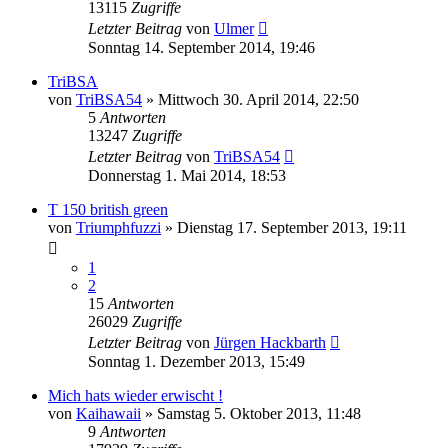
13115
Zugriffe
Letzter Beitrag
von
Ulmer
Sonntag 14. September 2014, 19:46
TriBSA
von
TriBSA54
»
Mittwoch 30. April 2014, 22:50
5
Antworten
13247
Zugriffe
Letzter Beitrag
von
TriBSA54
Donnerstag 1. Mai 2014, 18:53
T 150 british green
von
Triumphfuzzi
»
Dienstag 17. September 2013, 19:11
1
2
15
Antworten
26029
Zugriffe
Letzter Beitrag
von
Jürgen Hackbarth
Sonntag 1. Dezember 2013, 15:49
Mich hats wieder erwischt !
von
Kaihawaii
»
Samstag 5. Oktober 2013, 11:48
9
Antworten