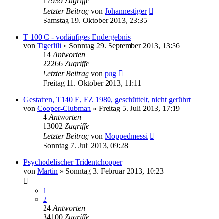
17939
Zugriffe
Letzter Beitrag
von
Johannestiger
Samstag 19. Oktober 2013, 23:35
T 100 C - vorläufiges Endergebnis
von
Tigerlili
»
Sonntag 29. September 2013, 13:36
14
Antworten
22266
Zugriffe
Letzter Beitrag
von
pug
Freitag 11. Oktober 2013, 11:11
Gestatten, T140 E, EZ 1980, geschüttelt, nicht gerührt
von
Cooper-Clubman
»
Freitag 5. Juli 2013, 17:19
4
Antworten
13002
Zugriffe
Letzter Beitrag
von
Moppedmessi
Sonntag 7. Juli 2013, 09:28
Psychodelischer Tridentchopper
von
Martin
»
Sonntag 3. Februar 2013, 10:23
1
2
24
Antworten
34100
Zugriffe