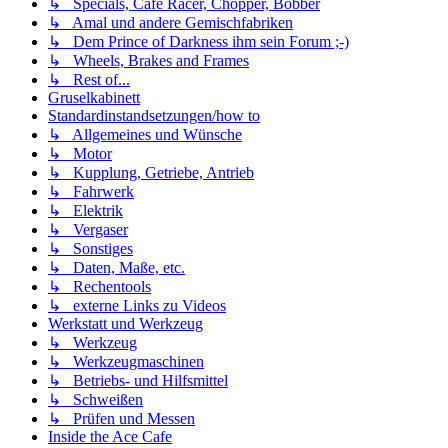
↳ Specials, Café Racer, Chopper, Bobber
↳ Amal und andere Gemischfabriken
↳ Dem Prince of Darkness ihm sein Forum ;-)
↳ Wheels, Brakes and Frames
↳ Rest of...
Gruselkabinett
Standardinstandsetzungen/how to
↳ Allgemeines und Wünsche
↳ Motor
↳ Kupplung, Getriebe, Antrieb
↳ Fahrwerk
↳ Elektrik
↳ Vergaser
↳ Sonstiges
↳ Daten, Maße, etc.
↳ Rechentools
↳ externe Links zu Videos
Werkstatt und Werkzeug
↳ Werkzeug
↳ Werkzeugmaschinen
↳ Betriebs- und Hilfsmittel
↳ Schweißen
↳ Prüfen und Messen
Inside the Ace Cafe