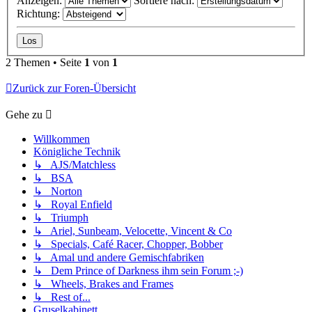
Anzeigen:
Sortiere nach:
Richtung:
2 Themen • Seite
1
von
1
Zurück zur Foren-Übersicht
Gehe zu
Willkommen
Königliche Technik
↳ AJS/Matchless
↳ BSA
↳ Norton
↳ Royal Enfield
↳ Triumph
↳ Ariel, Sunbeam, Velocette, Vincent & Co
↳ Specials, Café Racer, Chopper, Bobber
↳ Amal und andere Gemischfabriken
↳ Dem Prince of Darkness ihm sein Forum ;-)
↳ Wheels, Brakes and Frames
↳ Rest of...
Gruselkabinett