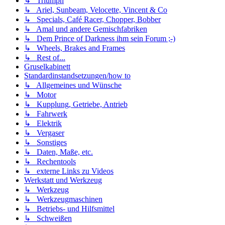
↳ Triumph
↳ Ariel, Sunbeam, Velocette, Vincent & Co
↳ Specials, Café Racer, Chopper, Bobber
↳ Amal und andere Gemischfabriken
↳ Dem Prince of Darkness ihm sein Forum ;-)
↳ Wheels, Brakes and Frames
↳ Rest of...
Gruselkabinett
Standardinstandsetzungen/how to
↳ Allgemeines und Wünsche
↳ Motor
↳ Kupplung, Getriebe, Antrieb
↳ Fahrwerk
↳ Elektrik
↳ Vergaser
↳ Sonstiges
↳ Daten, Maße, etc.
↳ Rechentools
↳ externe Links zu Videos
Werkstatt und Werkzeug
↳ Werkzeug
↳ Werkzeugmaschinen
↳ Betriebs- und Hilfsmittel
↳ Schweißen