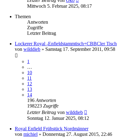
Letzter Beitrag
von
Öko
Mittwoch 5. Februar 2025, 08:17
Themen
Antworten
Zugriffe
Letzter Beitrag
Lockerer Royal -Enfieldstammtisch+CBBCler Tisch
von
wilddieb
»
Samstag 17. September 2011, 09:58
1
…
10
11
12
13
14
196
Antworten
198223
Zugriffe
Letzter Beitrag
von
wilddieb
Sonntag 12. Januar 2025, 08:12
Royal Enfield Frühstück Nordmänner
von
michiel
»
Donnerstag 27. August 2015, 22:46