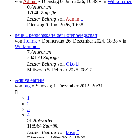
von
Admin
»
Dienstag 9. Juni 2026, 19:38
» in
Willkommen
0
Antworten
17640
Zugriffe
Letzter Beitrag
von
Admin
Dienstag 9. Juni 2026, 19:38
neue Übersichtskarte der Forenbelegschaft
von
Henrik
»
Donnerstag 26. Dezember 2024, 18:38
» in
Willkommen
7
Antworten
204179
Zugriffe
Letzter Beitrag
von
Öko
Mittwoch 5. Februar 2025, 08:17
Äquivalentteile
von
pug
»
Samstag 1. Dezember 2012, 20:31
1
2
3
4
51
Antworten
115964
Zugriffe
Letzter Beitrag
von
bosn