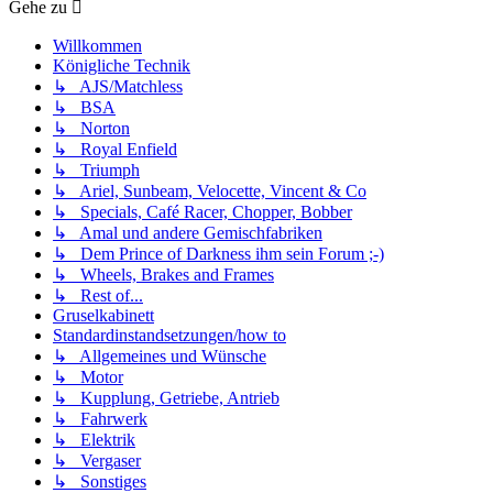
Gehe zu
Willkommen
Königliche Technik
↳ AJS/Matchless
↳ BSA
↳ Norton
↳ Royal Enfield
↳ Triumph
↳ Ariel, Sunbeam, Velocette, Vincent & Co
↳ Specials, Café Racer, Chopper, Bobber
↳ Amal und andere Gemischfabriken
↳ Dem Prince of Darkness ihm sein Forum ;-)
↳ Wheels, Brakes and Frames
↳ Rest of...
Gruselkabinett
Standardinstandsetzungen/how to
↳ Allgemeines und Wünsche
↳ Motor
↳ Kupplung, Getriebe, Antrieb
↳ Fahrwerk
↳ Elektrik
↳ Vergaser
↳ Sonstiges