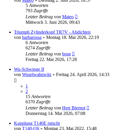
von
Mateo
»
Dienstag 2. Juni 2026, 18:57
5
Antworten
793
Zugriffe
Letzter Beitrag
von
Mateo
Mittwoch 3. Juni 2026, 09:43
Triumph Zylinderkopf TR7V - Abdichten
von
barbarossa
»
Montag 18. Mai 2026, 22:19
6
Antworten
6274
Zugriffe
Letzter Beitrag
von
bosn
Freitag 22. Mai 2026, 17:28
Wu-Schwinge II
von
Wuselwahnwitz
»
Freitag 24. April 2026, 14:33
1
2
15
Antworten
6370
Zugriffe
Letzter Beitrag
von
Herr Biernot
Donnerstag 14. Mai 2026, 07:08
Kupplung T140E rutscht
von
T140-Oli
»
Montag 23. Mai 2022, 15:48