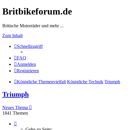
Britbikeforum.de
Britische Motorräder und mehr ...
Zum Inhalt
Schnellzugriff
FAQ
Anmelden
Registrieren
Königliche Themenvielfalt
Königliche Technik
Triumph
Triumph
Neues Thema
1841 Themen
Seite
1
Gehe zu Seite: