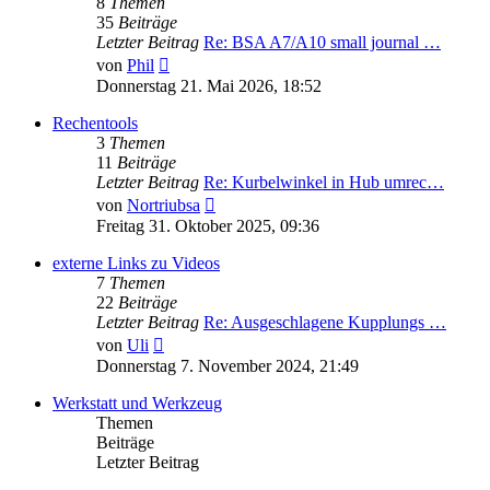
8
Themen
35
Beiträge
Letzter Beitrag
Re: BSA A7/A10 small journal …
Neuester
von
Phil
Beitrag
Donnerstag 21. Mai 2026, 18:52
Rechentools
3
Themen
11
Beiträge
Letzter Beitrag
Re: Kurbelwinkel in Hub umrec…
Neuester
von
Nortriubsa
Beitrag
Freitag 31. Oktober 2025, 09:36
externe Links zu Videos
7
Themen
22
Beiträge
Letzter Beitrag
Re: Ausgeschlagene Kupplungs …
Neuester
von
Uli
Beitrag
Donnerstag 7. November 2024, 21:49
Werkstatt und Werkzeug
Themen
Beiträge
Letzter Beitrag