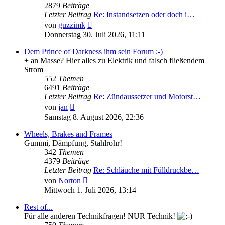
2879
Beiträge
Letzter Beitrag
Re: Instandsetzen oder doch i…
Neuester
von
guzzimk
Beitrag
Donnerstag 30. Juli 2026, 11:11
Dem Prince of Darkness ihm sein Forum ;-)
+ an Masse? Hier alles zu Elektrik und falsch fließendem
Strom
552
Themen
6491
Beiträge
Letzter Beitrag
Re: Zündaussetzer und Motorst…
Neuester
von
jan
Beitrag
Samstag 8. August 2026, 22:36
Wheels, Brakes and Frames
Gummi, Dämpfung, Stahlrohr!
342
Themen
4379
Beiträge
Letzter Beitrag
Re: Schläuche mit Fülldruckbe…
Neuester
von
Norton
Beitrag
Mittwoch 1. Juli 2026, 13:14
Rest of...
Für alle anderen Technikfragen! NUR Technik!