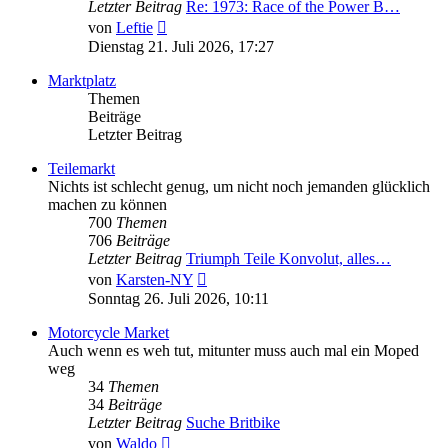
Letzter Beitrag
Re: 1973: Race of the Power B…
Neuester
von
Leftie
Beitrag
Dienstag 21. Juli 2026, 17:27
Marktplatz
Themen
Beiträge
Letzter Beitrag
Teilemarkt
Nichts ist schlecht genug, um nicht noch jemanden glücklich
machen zu können
700
Themen
706
Beiträge
Letzter Beitrag
Triumph Teile Konvolut, alles…
Neuester
von
Karsten-NY
Beitrag
Sonntag 26. Juli 2026, 10:11
Motorcycle Market
Auch wenn es weh tut, mitunter muss auch mal ein Moped
weg
34
Themen
34
Beiträge
Letzter Beitrag
Suche Britbike
Neuester
von
Waldo