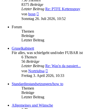
750
Themen
8375
Beiträge
Letzter Beitrag
Re: PTFE Kettenspray
Neuester
von
bosn
Beitrag
Sonntag 26. Juli 2026, 10:52
Forum
Themen
Beiträge
Letzter Beitrag
Gruselkabinett
Für alles, was schiefgeht und/oder FUBAR ist
6
Themen
56
Beiträge
Letzter Beitrag
Re: Was'n da passiert...
Neuester
von
Nortriubsa
Beitrag
Freitag 3. April 2026, 10:33
Standardinstandsetzungen/how to
Themen
Beiträge
Letzter Beitrag
Allgemeines und Wünsche