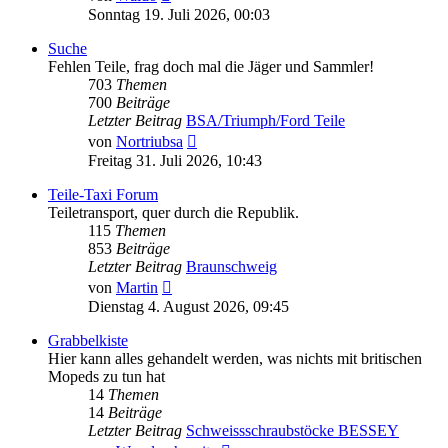
Beitrag
Sonntag 19. Juli 2026, 00:03
Suche
Fehlen Teile, frag doch mal die Jäger und Sammler!
703
Themen
700
Beiträge
Letzter Beitrag
BSA/Triumph/Ford Teile
Neuester
von
Nortriubsa
Beitrag
Freitag 31. Juli 2026, 10:43
Teile-Taxi Forum
Teiletransport, quer durch die Republik.
115
Themen
853
Beiträge
Letzter Beitrag
Braunschweig
Neuester
von
Martin
Beitrag
Dienstag 4. August 2026, 09:45
Grabbelkiste
Hier kann alles gehandelt werden, was nichts mit britischen
Mopeds zu tun hat
14
Themen
14
Beiträge
Letzter Beitrag
Schweissschraubstöcke BESSEY
Neuester