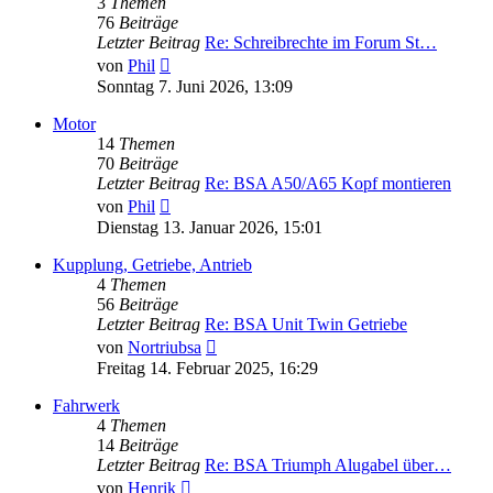
3
Themen
76
Beiträge
Letzter Beitrag
Re: Schreibrechte im Forum St…
Neuester
von
Phil
Beitrag
Sonntag 7. Juni 2026, 13:09
Motor
14
Themen
70
Beiträge
Letzter Beitrag
Re: BSA A50/A65 Kopf montieren
Neuester
von
Phil
Beitrag
Dienstag 13. Januar 2026, 15:01
Kupplung, Getriebe, Antrieb
4
Themen
56
Beiträge
Letzter Beitrag
Re: BSA Unit Twin Getriebe
Neuester
von
Nortriubsa
Beitrag
Freitag 14. Februar 2025, 16:29
Fahrwerk
4
Themen
14
Beiträge
Letzter Beitrag
Re: BSA Triumph Alugabel über…
Neuester
von
Henrik