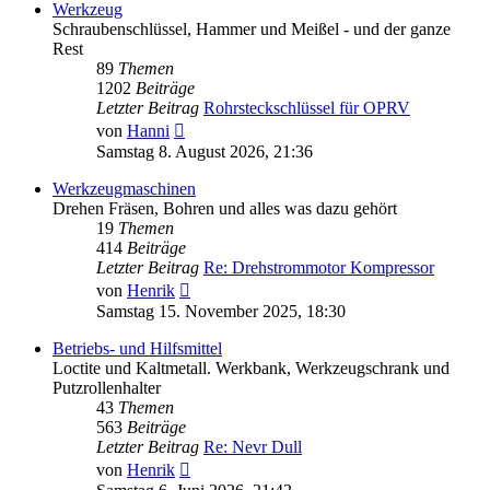
Werkzeug
Schraubenschlüssel, Hammer und Meißel - und der ganze
Rest
89
Themen
1202
Beiträge
Letzter Beitrag
Rohrsteckschlüssel für OPRV
Neuester
von
Hanni
Beitrag
Samstag 8. August 2026, 21:36
Werkzeugmaschinen
Drehen Fräsen, Bohren und alles was dazu gehört
19
Themen
414
Beiträge
Letzter Beitrag
Re: Drehstrommotor Kompressor
Neuester
von
Henrik
Beitrag
Samstag 15. November 2025, 18:30
Betriebs- und Hilfsmittel
Loctite und Kaltmetall. Werkbank, Werkzeugschrank und
Putzrollenhalter
43
Themen
563
Beiträge
Letzter Beitrag
Re: Nevr Dull
Neuester
von
Henrik
Beitrag