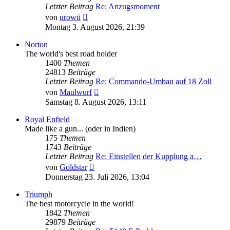
Letzter Beitrag
Re: Anzugsmoment
Neuester
von
urowü
Beitrag
Montag 3. August 2026, 21:39
Norton
The world's best road holder
1400
Themen
24813
Beiträge
Letzter Beitrag
Re: Commando-Umbau auf 18 Zoll
Neuester
von
Maulwurf
Beitrag
Samstag 8. August 2026, 13:11
Royal Enfield
Made like a gun... (oder in Indien)
175
Themen
1743
Beiträge
Letzter Beitrag
Re: Einstellen der Kupplung a…
Neuester
von
Goldstar
Beitrag
Donnerstag 23. Juli 2026, 13:04
Triumph
The best motorcycle in the world!
1842
Themen
29879
Beiträge