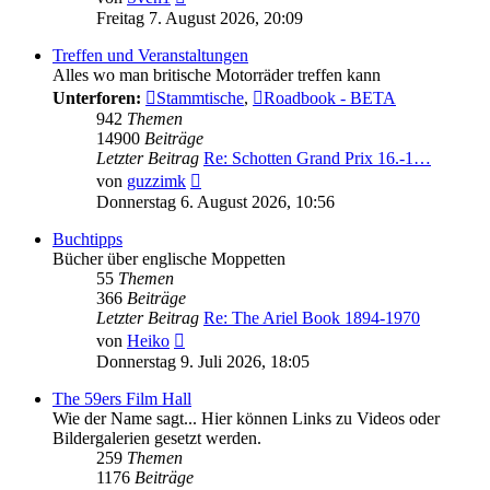
Beitrag
Freitag 7. August 2026, 20:09
Treffen und Veranstaltungen
Alles wo man britische Motorräder treffen kann
Unterforen:
Stammtische
,
Roadbook - BETA
942
Themen
14900
Beiträge
Letzter Beitrag
Re: Schotten Grand Prix 16.-1…
Neuester
von
guzzimk
Beitrag
Donnerstag 6. August 2026, 10:56
Buchtipps
Bücher über englische Moppetten
55
Themen
366
Beiträge
Letzter Beitrag
Re: The Ariel Book 1894-1970
Neuester
von
Heiko
Beitrag
Donnerstag 9. Juli 2026, 18:05
The 59ers Film Hall
Wie der Name sagt... Hier können Links zu Videos oder
Bildergalerien gesetzt werden.
259
Themen
1176
Beiträge