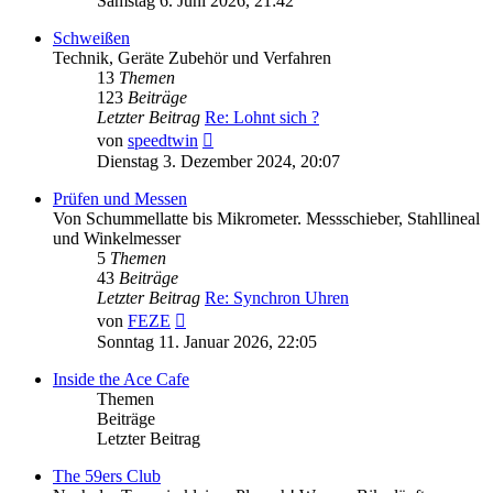
Samstag 6. Juni 2026, 21:42
Schweißen
Technik, Geräte Zubehör und Verfahren
13
Themen
123
Beiträge
Letzter Beitrag
Re: Lohnt sich ?
Neuester
von
speedtwin
Beitrag
Dienstag 3. Dezember 2024, 20:07
Prüfen und Messen
Von Schummellatte bis Mikrometer. Messschieber, Stahllineal
und Winkelmesser
5
Themen
43
Beiträge
Letzter Beitrag
Re: Synchron Uhren
Neuester
von
FEZE
Beitrag
Sonntag 11. Januar 2026, 22:05
Inside the Ace Cafe
Themen
Beiträge
Letzter Beitrag
The 59ers Club