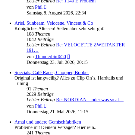
Letzter Beitrag
Re: T140 E Problem
Neuester
von
Phil
Beitrag
Samstag 8. August 2026, 22:34
Ariel, Sunbeam, Velocette, Vincent & Co
Königliches Alteisen! Selten aber sehr sehr gut!
108
Themen
1042
Beiträge
Letzter Beitrag
Re: VELOCETTE ZWEITAKTER
191…
Neuester
von
Thunderbird650
Beitrag
Donnerstag 23. Juli 2026, 20:15
Specials, Café Racer, Chopper, Bobber
Original ist langweilig? Alles zu Clip On´s, Hardtails und
Tuning
91
Themen
2629
Beiträge
Letzter Beitrag
Re: NORDIAN .. oder was so al…
Neuester
von
Phil
Beitrag
Donnerstag 21. Mai 2026, 11:15
Amal und andere Gemischfabriken
Probleme mit Deinem Versager? Hier rein...
241
Themen