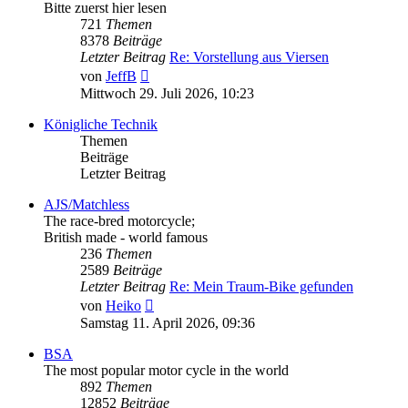
Bitte zuerst hier lesen
721
Themen
8378
Beiträge
Letzter Beitrag
Re: Vorstellung aus Viersen
Neuester
von
JeffB
Beitrag
Mittwoch 29. Juli 2026, 10:23
Königliche Technik
Themen
Beiträge
Letzter Beitrag
AJS/Matchless
The race-bred motorcycle;
British made - world famous
236
Themen
2589
Beiträge
Letzter Beitrag
Re: Mein Traum-Bike gefunden
Neuester
von
Heiko
Beitrag
Samstag 11. April 2026, 09:36
BSA
The most popular motor cycle in the world
892
Themen
12852
Beiträge