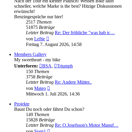
Nach der Tour ein kleiner Plausch! Wessen Bike läuft
schneller, welche Marke is the best? Hitzige Diskussionen
erwünscht!
Benzingespräche nur hier!
2517
Themen
51875
Beiträge
Letzter Beitrag
Re: Der fröhliche "was hab ic…
Neuester
von
Leftie
Beitrag
Freitag 7. August 2026, 14:58
Members Gallery
My sweetheart - my bike
Unterforen:
BSA
,
Triumph
150
Themen
3758
Beiträge
Letzter Beitrag
Re: Andere Mütter..
Neuester
von
Mateo
Beitrag
Mittwoch 1. Juli 2026, 14:36
Projekte
Baust Du noch oder fährst Du schon?
149
Themen
15828
Beiträge
Letzter Beitrag
Re: O.Josefsson's Motor Manuf…
Neuester
von
Sven1