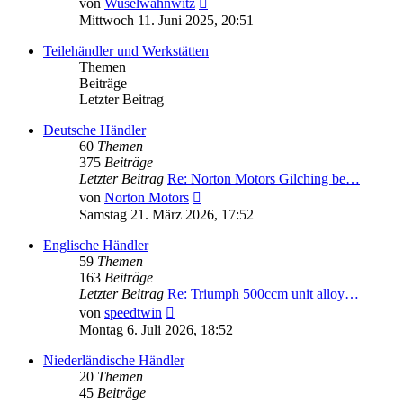
von
Wuselwahnwitz
Beitrag
Mittwoch 11. Juni 2025, 20:51
Teilehändler und Werkstätten
Themen
Beiträge
Letzter Beitrag
Deutsche Händler
60
Themen
375
Beiträge
Letzter Beitrag
Re: Norton Motors Gilching be…
Neuester
von
Norton Motors
Beitrag
Samstag 21. März 2026, 17:52
Englische Händler
59
Themen
163
Beiträge
Letzter Beitrag
Re: Triumph 500ccm unit alloy…
Neuester
von
speedtwin
Beitrag
Montag 6. Juli 2026, 18:52
Niederländische Händler
20
Themen
45
Beiträge