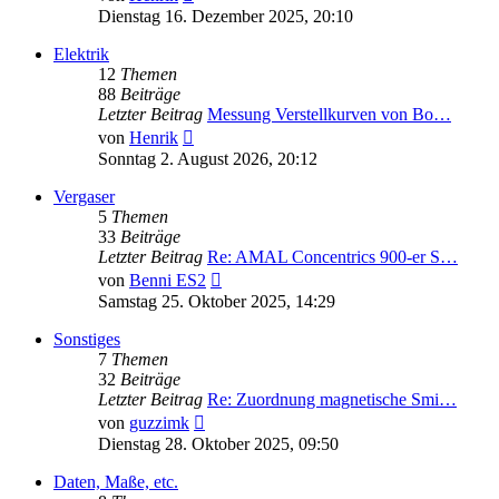
Beitrag
Dienstag 16. Dezember 2025, 20:10
Elektrik
12
Themen
88
Beiträge
Letzter Beitrag
Messung Verstellkurven von Bo…
Neuester
von
Henrik
Beitrag
Sonntag 2. August 2026, 20:12
Vergaser
5
Themen
33
Beiträge
Letzter Beitrag
Re: AMAL Concentrics 900-er S…
Neuester
von
Benni ES2
Beitrag
Samstag 25. Oktober 2025, 14:29
Sonstiges
7
Themen
32
Beiträge
Letzter Beitrag
Re: Zuordnung magnetische Smi…
Neuester
von
guzzimk
Beitrag
Dienstag 28. Oktober 2025, 09:50
Daten, Maße, etc.