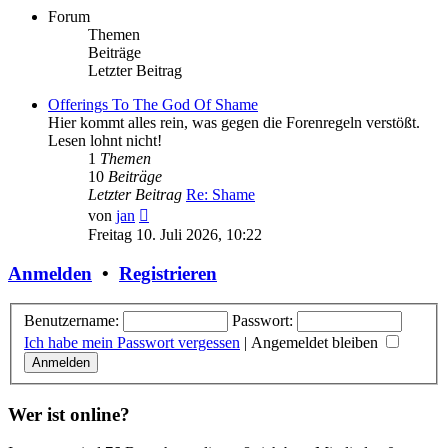
Forum
Themen
Beiträge
Letzter Beitrag
Offerings To The God Of Shame
Hier kommt alles rein, was gegen die Forenregeln verstößt.
Lesen lohnt nicht!
1
Themen
10
Beiträge
Letzter Beitrag
Re: Shame
Neuester
von
jan
Beitrag
Freitag 10. Juli 2026, 10:22
Anmelden
•
Registrieren
Benutzername:
Passwort:
Ich habe mein Passwort vergessen
|
Angemeldet bleiben
Wer ist online?