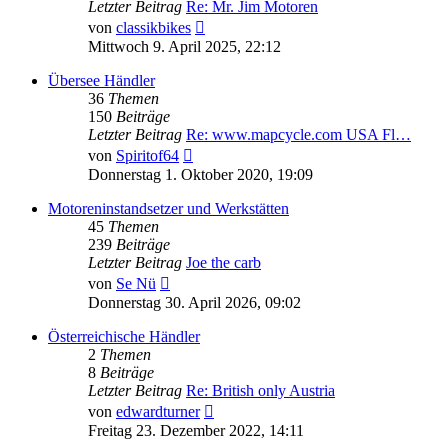
Letzter Beitrag
Re: Mr. Jim Motoren
Neuester
von
classikbikes
Beitrag
Mittwoch 9. April 2025, 22:12
Übersee Händler
36
Themen
150
Beiträge
Letzter Beitrag
Re: www.mapcycle.com USA Fl…
Neuester
von
Spiritof64
Beitrag
Donnerstag 1. Oktober 2020, 19:09
Motoreninstandsetzer und Werkstätten
45
Themen
239
Beiträge
Letzter Beitrag
Joe the carb
Neuester
von
Se Nü
Beitrag
Donnerstag 30. April 2026, 09:02
Österreichische Händler
2
Themen
8
Beiträge
Letzter Beitrag
Re: British only Austria
Neuester
von
edwardturner
Beitrag
Freitag 23. Dezember 2022, 14:11