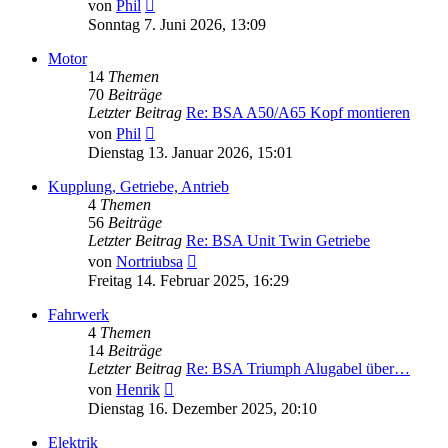
Neuester
von
Phil
Beitrag
Sonntag 7. Juni 2026, 13:09
Motor
14
Themen
70
Beiträge
Letzter Beitrag
Re: BSA A50/A65 Kopf montieren
Neuester
von
Phil
Beitrag
Dienstag 13. Januar 2026, 15:01
Kupplung, Getriebe, Antrieb
4
Themen
56
Beiträge
Letzter Beitrag
Re: BSA Unit Twin Getriebe
Neuester
von
Nortriubsa
Beitrag
Freitag 14. Februar 2025, 16:29
Fahrwerk
4
Themen
14
Beiträge
Letzter Beitrag
Re: BSA Triumph Alugabel über…
Neuester
von
Henrik
Beitrag
Dienstag 16. Dezember 2025, 20:10
Elektrik