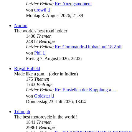
Letzter Beitrag
Re: Anzugsmoment
Neuester
von
urowü
Beitrag
Montag 3. August 2026, 21:39
Norton
The world's best road holder
1400
Themen
24812
Beiträge
Letzter Beitrag
Re: Commando-Umbau auf 18 Zoll
Neuester
von
Phil
Beitrag
Freitag 7. August 2026, 22:06
Royal Enfield
Made like a gun... (oder in Indien)
175
Themen
1743
Beiträge
Letzter Beitrag
Re: Einstellen der Kupplung a…
Neuester
von
Goldstar
Beitrag
Donnerstag 23. Juli 2026, 13:04
Triumph
The best motorcycle in the world!
1841
Themen
29861
Beiträge