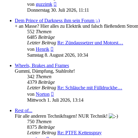
Neuester
von
guzzimk
Beitrag
Donnerstag 30. Juli 2026, 11:11
Dem Prince of Darkness ihm sein Forum ;-)
+ an Masse? Hier alles zu Elektrik und falsch fließendem Stro
552
Themen
6485
Beiträge
Letzter Beitrag
Re: Zündaussetzer und Motorst…
Neuester
von
Henrik
Beitrag
Samstag 8. August 2026, 10:34
Wheels, Brakes and Frames
Gummi, Dämpfung, Stahlrohr!
342
Themen
4379
Beiträge
Letzter Beitrag
Re: Schläuche mit Fülldruckbe…
Neuester
von
Norton
Beitrag
Mittwoch 1. Juli 2026, 13:14
Rest of...
Für alle anderen Technikfragen! NUR Technik!
750
Themen
8375
Beiträge
Letzter Beitrag
Re: PTFE Kettenspray
Neuester