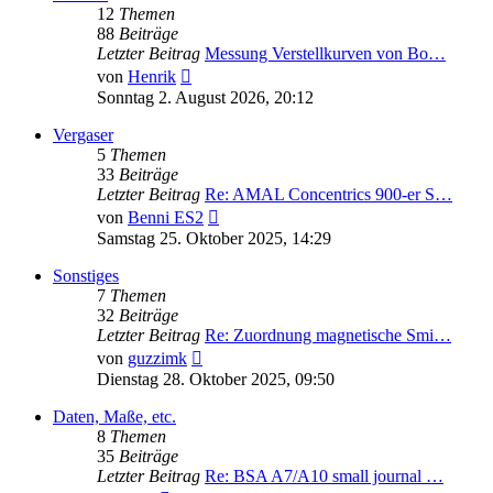
12
Themen
88
Beiträge
Letzter Beitrag
Messung Verstellkurven von Bo…
Neuester
von
Henrik
Beitrag
Sonntag 2. August 2026, 20:12
Vergaser
5
Themen
33
Beiträge
Letzter Beitrag
Re: AMAL Concentrics 900-er S…
Neuester
von
Benni ES2
Beitrag
Samstag 25. Oktober 2025, 14:29
Sonstiges
7
Themen
32
Beiträge
Letzter Beitrag
Re: Zuordnung magnetische Smi…
Neuester
von
guzzimk
Beitrag
Dienstag 28. Oktober 2025, 09:50
Daten, Maße, etc.
8
Themen
35
Beiträge
Letzter Beitrag
Re: BSA A7/A10 small journal …