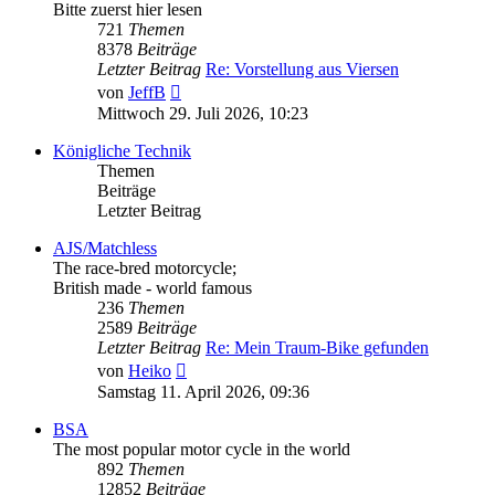
Bitte zuerst hier lesen
721
Themen
8378
Beiträge
Letzter Beitrag
Re: Vorstellung aus Viersen
Neuester
von
JeffB
Beitrag
Mittwoch 29. Juli 2026, 10:23
Königliche Technik
Themen
Beiträge
Letzter Beitrag
AJS/Matchless
The race-bred motorcycle;
British made - world famous
236
Themen
2589
Beiträge
Letzter Beitrag
Re: Mein Traum-Bike gefunden
Neuester
von
Heiko
Beitrag
Samstag 11. April 2026, 09:36
BSA
The most popular motor cycle in the world
892
Themen
12852
Beiträge