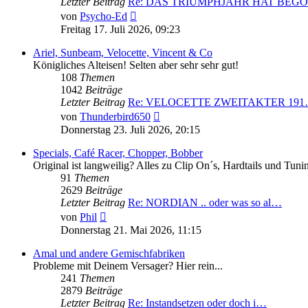
Letzter Beitrag
Re: DAS TRIUMPHJAHR HAT BEG
Neuester
von
Psycho-Ed
Beitrag
Freitag 17. Juli 2026, 09:23
Ariel, Sunbeam, Velocette, Vincent & Co
Königliches Alteisen! Selten aber sehr sehr gut!
108
Themen
1042
Beiträge
Letzter Beitrag
Re: VELOCETTE ZWEITAKTER 19
Neuester
von
Thunderbird650
Beitrag
Donnerstag 23. Juli 2026, 20:15
Specials, Café Racer, Chopper, Bobber
Original ist langweilig? Alles zu Clip On´s, Hardtails und Tuni
91
Themen
2629
Beiträge
Letzter Beitrag
Re: NORDIAN .. oder was so al…
Neuester
von
Phil
Beitrag
Donnerstag 21. Mai 2026, 11:15
Amal und andere Gemischfabriken
Probleme mit Deinem Versager? Hier rein...
241
Themen
2879
Beiträge
Letzter Beitrag
Re: Instandsetzen oder doch i…