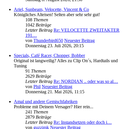
Ariel, Sunbeam, Velocette, Vincent & Co
Königliches Alteisen! Selten aber sehr sehr gut!
108
Themen
1042
Beiträge
Letzter Beitrag
Re: VELOCETTE ZWEITAKTER
191…
von
Thunderbird650
Neuester Beitrag
Donnerstag 23. Juli 2026, 20:15
Specials, Café Racer, Chopper, Bobber
Original ist langweilig? Alles zu Clip On´s, Hardtails und
Tuning
91
Themen
2629
Beiträge
Letzter Beitrag
Re: NORDIAN .. oder was so al…
von
Phil
Neuester Beitrag
Donnerstag 21. Mai 2026, 11:15
Amal und andere Gemischfabriken
Probleme mit Deinem Versager? Hier rein...
241
Themen
2879
Beiträge
Letzter Beitrag
Re: Instandsetzen oder doch i…
von
guzzimk
Neuester Beitrag