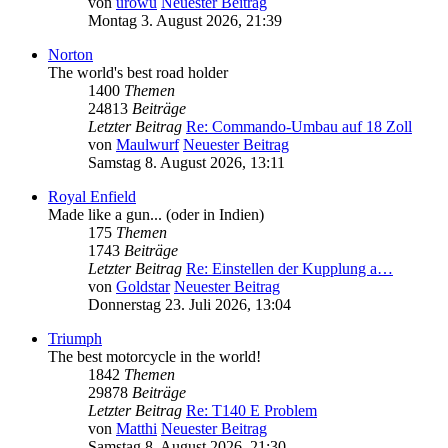
von
urowü
Neuester Beitrag
Montag 3. August 2026, 21:39
Norton
The world's best road holder
1400
Themen
24813
Beiträge
Letzter Beitrag
Re: Commando-Umbau auf 18 Zoll
von
Maulwurf
Neuester Beitrag
Samstag 8. August 2026, 13:11
Royal Enfield
Made like a gun... (oder in Indien)
175
Themen
1743
Beiträge
Letzter Beitrag
Re: Einstellen der Kupplung a…
von
Goldstar
Neuester Beitrag
Donnerstag 23. Juli 2026, 13:04
Triumph
The best motorcycle in the world!
1842
Themen
29878
Beiträge
Letzter Beitrag
Re: T140 E Problem
von
Matthi
Neuester Beitrag
Samstag 8. August 2026, 21:30