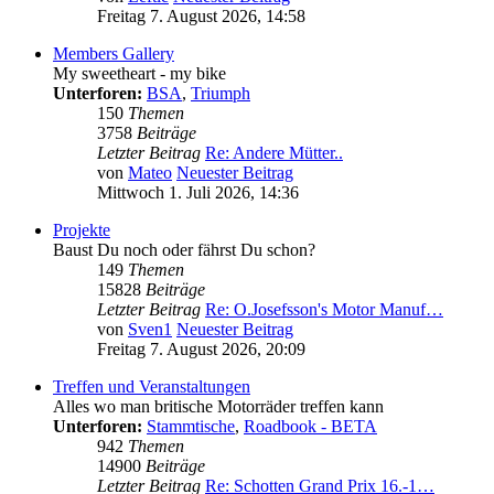
Freitag 7. August 2026, 14:58
Members Gallery
My sweetheart - my bike
Unterforen:
BSA
,
Triumph
150
Themen
3758
Beiträge
Letzter Beitrag
Re: Andere Mütter..
von
Mateo
Neuester Beitrag
Mittwoch 1. Juli 2026, 14:36
Projekte
Baust Du noch oder fährst Du schon?
149
Themen
15828
Beiträge
Letzter Beitrag
Re: O.Josefsson's Motor Manuf…
von
Sven1
Neuester Beitrag
Freitag 7. August 2026, 20:09
Treffen und Veranstaltungen
Alles wo man britische Motorräder treffen kann
Unterforen:
Stammtische
,
Roadbook - BETA
942
Themen
14900
Beiträge
Letzter Beitrag
Re: Schotten Grand Prix 16.-1…