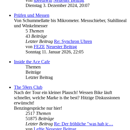
von
speedtwin
Neuester Beitrag
Dienstag 3. Dezember 2024, 20:07
Prüfen und Messen
Von Schummellatte bis Mikrometer. Messschieber, Stahllineal
und Winkelmesser
5
Themen
43
Beiträge
Letzter Beitrag
Re: Synchron Uhren
von
FEZE
Neuester Beitrag
Sonntag 11. Januar 2026, 22:05
Inside the Ace Cafe
Themen
Beiträge
Letzter Beitrag
The 59ers Club
Nach der Tour ein kleiner Plausch! Wessen Bike läuft
schneller, welche Marke is the best? Hitzige Diskussionen
erwünscht!
Benzingespräche nur hier!
2517
Themen
51875
Beiträge
Letzter Beitrag
Re: Der fröhliche "was hab ic…
von
Leftie
Neuester Beitrag