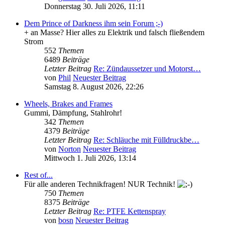
Donnerstag 30. Juli 2026, 11:11
Dem Prince of Darkness ihm sein Forum ;-)
+ an Masse? Hier alles zu Elektrik und falsch fließendem
Strom
552
Themen
6489
Beiträge
Letzter Beitrag
Re: Zündaussetzer und Motorst…
von
Phil
Neuester Beitrag
Samstag 8. August 2026, 22:26
Wheels, Brakes and Frames
Gummi, Dämpfung, Stahlrohr!
342
Themen
4379
Beiträge
Letzter Beitrag
Re: Schläuche mit Fülldruckbe…
von
Norton
Neuester Beitrag
Mittwoch 1. Juli 2026, 13:14
Rest of...
Für alle anderen Technikfragen! NUR Technik!
750
Themen
8375
Beiträge
Letzter Beitrag
Re: PTFE Kettenspray
von
bosn
Neuester Beitrag