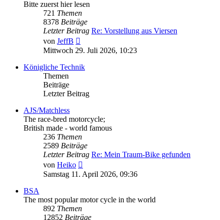
Bitte zuerst hier lesen
721
Themen
8378
Beiträge
Letzter Beitrag
Re: Vorstellung aus Viersen
Neuester
von
JeffB
Beitrag
Mittwoch 29. Juli 2026, 10:23
Königliche Technik
Themen
Beiträge
Letzter Beitrag
AJS/Matchless
The race-bred motorcycle;
British made - world famous
236
Themen
2589
Beiträge
Letzter Beitrag
Re: Mein Traum-Bike gefunden
Neuester
von
Heiko
Beitrag
Samstag 11. April 2026, 09:36
BSA
The most popular motor cycle in the world
892
Themen
12852
Beiträge