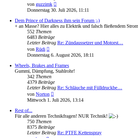
Neuester
von
guzzimk
Beitrag
Donnerstag 30. Juli 2026, 11:11
Dem Prince of Darkness ihm sein Forum ;-)
+ an Masse? Hier alles zu Elektrik und falsch fließendem Stro
552
Themen
6483
Beiträge
Letzter Beitrag
Re: Zündaussetzer und Motorst…
Neuester
von
Rüdi
Beitrag
Donnerstag 6. August 2026, 18:11
Wheels, Brakes and Frames
Gummi, Dämpfung, Stahlrohr!
342
Themen
4379
Beiträge
Letzter Beitrag
Re: Schläuche mit Fülldruckbe…
Neuester
von
Norton
Beitrag
Mittwoch 1. Juli 2026, 13:14
Rest of...
Für alle anderen Technikfragen! NUR Technik!
750
Themen
8375
Beiträge
Letzter Beitrag
Re: PTFE Kettenspray
Neuester