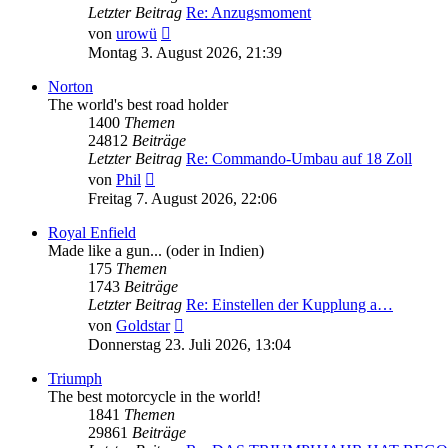
Letzter Beitrag
Re: Anzugsmoment
Neuester
von
urowü
Beitrag
Montag 3. August 2026, 21:39
Norton
The world's best road holder
1400
Themen
24812
Beiträge
Letzter Beitrag
Re: Commando-Umbau auf 18 Zoll
Neuester
von
Phil
Beitrag
Freitag 7. August 2026, 22:06
Royal Enfield
Made like a gun... (oder in Indien)
175
Themen
1743
Beiträge
Letzter Beitrag
Re: Einstellen der Kupplung a…
Neuester
von
Goldstar
Beitrag
Donnerstag 23. Juli 2026, 13:04
Triumph
The best motorcycle in the world!
1841
Themen
29861
Beiträge