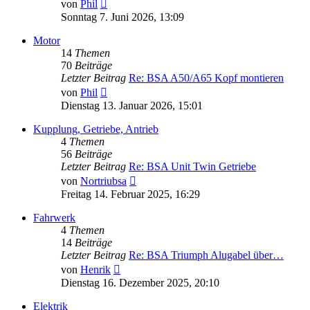
Neuester
von
Phil
Beitrag
Sonntag 7. Juni 2026, 13:09
Motor
14
Themen
70
Beiträge
Letzter Beitrag
Re: BSA A50/A65 Kopf montieren
Neuester
von
Phil
Beitrag
Dienstag 13. Januar 2026, 15:01
Kupplung, Getriebe, Antrieb
4
Themen
56
Beiträge
Letzter Beitrag
Re: BSA Unit Twin Getriebe
Neuester
von
Nortriubsa
Beitrag
Freitag 14. Februar 2025, 16:29
Fahrwerk
4
Themen
14
Beiträge
Letzter Beitrag
Re: BSA Triumph Alugabel über…
Neuester
von
Henrik
Beitrag
Dienstag 16. Dezember 2025, 20:10
Elektrik