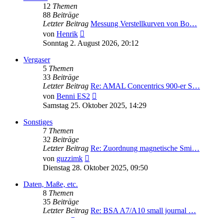
12
Themen
88
Beiträge
Letzter Beitrag
Messung Verstellkurven von Bo…
Neuester
von
Henrik
Beitrag
Sonntag 2. August 2026, 20:12
Vergaser
5
Themen
33
Beiträge
Letzter Beitrag
Re: AMAL Concentrics 900-er S…
Neuester
von
Benni ES2
Beitrag
Samstag 25. Oktober 2025, 14:29
Sonstiges
7
Themen
32
Beiträge
Letzter Beitrag
Re: Zuordnung magnetische Smi…
Neuester
von
guzzimk
Beitrag
Dienstag 28. Oktober 2025, 09:50
Daten, Maße, etc.
8
Themen
35
Beiträge
Letzter Beitrag
Re: BSA A7/A10 small journal …