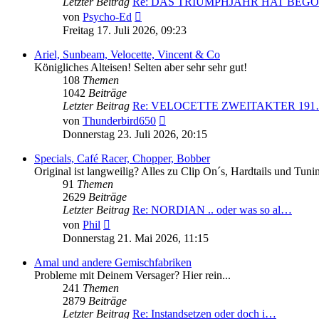
Letzter Beitrag
Re: DAS TRIUMPHJAHR HAT BEG
Neuester
von
Psycho-Ed
Beitrag
Freitag 17. Juli 2026, 09:23
Ariel, Sunbeam, Velocette, Vincent & Co
Königliches Alteisen! Selten aber sehr sehr gut!
108
Themen
1042
Beiträge
Letzter Beitrag
Re: VELOCETTE ZWEITAKTER 19
Neuester
von
Thunderbird650
Beitrag
Donnerstag 23. Juli 2026, 20:15
Specials, Café Racer, Chopper, Bobber
Original ist langweilig? Alles zu Clip On´s, Hardtails und Tuni
91
Themen
2629
Beiträge
Letzter Beitrag
Re: NORDIAN .. oder was so al…
Neuester
von
Phil
Beitrag
Donnerstag 21. Mai 2026, 11:15
Amal und andere Gemischfabriken
Probleme mit Deinem Versager? Hier rein...
241
Themen
2879
Beiträge
Letzter Beitrag
Re: Instandsetzen oder doch i…