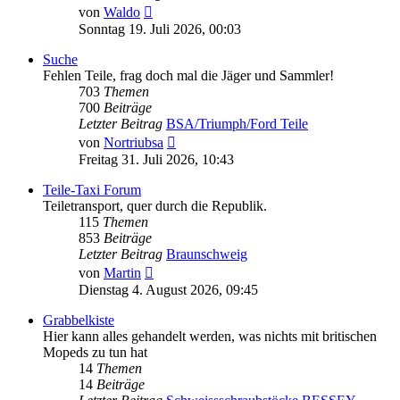
Neuester
von
Waldo
Beitrag
Sonntag 19. Juli 2026, 00:03
Suche
Fehlen Teile, frag doch mal die Jäger und Sammler!
703
Themen
700
Beiträge
Letzter Beitrag
BSA/Triumph/Ford Teile
Neuester
von
Nortriubsa
Beitrag
Freitag 31. Juli 2026, 10:43
Teile-Taxi Forum
Teiletransport, quer durch die Republik.
115
Themen
853
Beiträge
Letzter Beitrag
Braunschweig
Neuester
von
Martin
Beitrag
Dienstag 4. August 2026, 09:45
Grabbelkiste
Hier kann alles gehandelt werden, was nichts mit britischen
Mopeds zu tun hat
14
Themen
14
Beiträge