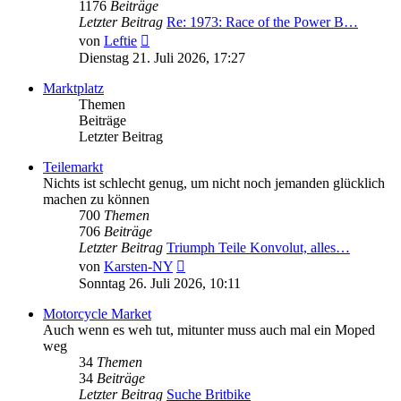
1176
Beiträge
Letzter Beitrag
Re: 1973: Race of the Power B…
Neuester
von
Leftie
Beitrag
Dienstag 21. Juli 2026, 17:27
Marktplatz
Themen
Beiträge
Letzter Beitrag
Teilemarkt
Nichts ist schlecht genug, um nicht noch jemanden glücklich
machen zu können
700
Themen
706
Beiträge
Letzter Beitrag
Triumph Teile Konvolut, alles…
Neuester
von
Karsten-NY
Beitrag
Sonntag 26. Juli 2026, 10:11
Motorcycle Market
Auch wenn es weh tut, mitunter muss auch mal ein Moped
weg
34
Themen
34
Beiträge
Letzter Beitrag
Suche Britbike