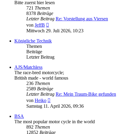
Bitte zuerst hier lesen
721
Themen
8378
Beiträge
Letzter Beitrag
Re: Vorstellung aus Viersen
Neuester
von
JeffB
Beitrag
Mittwoch 29. Juli 2026, 10:23
Königliche Technik
Themen
Beiträge
Letzter Beitrag
AJS/Matchless
The race-bred motorcycle;
British made - world famous
236
Themen
2589
Beiträge
Letzter Beitrag
Re: Mein Traum-Bike gefunden
Neuester
von
Heiko
Beitrag
Samstag 11. April 2026, 09:36
BSA
The most popular motor cycle in the world
892
Themen
12852
Beiträge