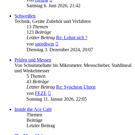
Beitrag
Samstag 6. Juni 2026, 21:42
Schweißen
Technik, Geräte Zubehör und Verfahren
13
Themen
123
Beiträge
Letzter Beitrag
Re: Lohnt sich ?
Neuester
von
speedtwin
Beitrag
Dienstag 3. Dezember 2024, 20:07
Prüfen und Messen
Von Schummellatte bis Mikrometer. Messschieber, Stahllineal
und Winkelmesser
5
Themen
43
Beiträge
Letzter Beitrag
Re: Synchron Uhren
Neuester
von
FEZE
Beitrag
Sonntag 11. Januar 2026, 22:05
Inside the Ace Cafe
Themen
Beiträge
Letzter Beitrag