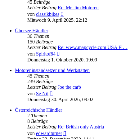
45
Beiträge
Letzter Beitrag
Re: Mr. Jim Motoren
Neuester
von
classikbikes
Beitrag
Mittwoch 9. April 2025, 22:12
Übersee Händler
36
Themen
150
Beiträge
Letzter Beitrag
Re: www.mapcycle.com USA Fl…
Neuester
von
Spiritof64
Beitrag
Donnerstag 1. Oktober 2020, 19:09
Motoreninstandsetzer und Werkstätten
45
Themen
239
Beiträge
Letzter Beitrag
Joe the carb
Neuester
von
Se Nü
Beitrag
Donnerstag 30. April 2026, 09:02
Österreichische Händler
2
Themen
8
Beiträge
Letzter Beitrag
Re: British only Austria
Neuester
von
edwardturner
Beitrag