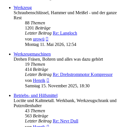
Werkzeug
Schraubenschlüssel, Hammer und Meißel - und der ganze
Rest
88
Themen
1201
Beiträge
Letzter Beitrag
Re: Langloch
Neuester
von
urowü
Beitrag
Montag 11. Mai 2026, 12:54
Werkzeugmaschinen
Drehen Fräsen, Bohren und alles was dazu gehört
19
Themen
414
Beiträge
Letzter Beitrag
Re: Drehstrommotor Kompressor
Neuester
von
Henrik
Beitrag
Samstag 15. November 2025, 18:30
Betriebs- und Hilfsmittel
Loctite und Kaltmetall. Werkbank, Werkzeugschrank und
Putzrollenhalter
43
Themen
563
Beiträge
Letzter Beitrag
Re: Nevr Dull
Neuester
von
Henrik