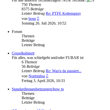
Für alle anderen Technikfragen! NUR Technik!
750
Themen
8375
Beiträge
Letzter Beitrag
Re: PTFE Kettenspray
Neuester
von
bosn
Beitrag
Sonntag 26. Juli 2026, 10:52
Forum
Themen
Beiträge
Letzter Beitrag
Gruselkabinett
Für alles, was schiefgeht und/oder FUBAR ist
6
Themen
56
Beiträge
Letzter Beitrag
Re: Was'n da passiert...
Neuester
von
Nortriubsa
Beitrag
Freitag 3. April 2026, 10:33
Standardinstandsetzungen/how to
Themen
Beiträge
Letzter Beitrag