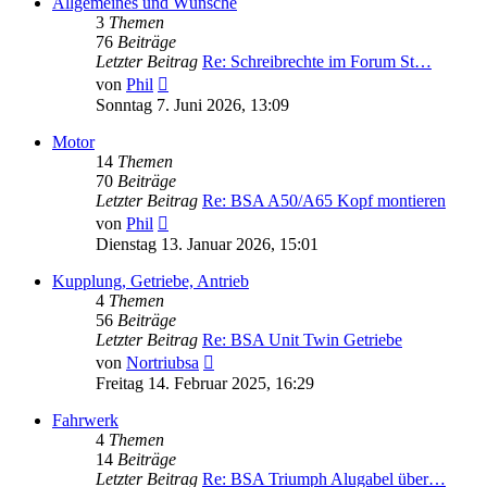
Allgemeines und Wünsche
3
Themen
76
Beiträge
Letzter Beitrag
Re: Schreibrechte im Forum St…
Neuester
von
Phil
Beitrag
Sonntag 7. Juni 2026, 13:09
Motor
14
Themen
70
Beiträge
Letzter Beitrag
Re: BSA A50/A65 Kopf montieren
Neuester
von
Phil
Beitrag
Dienstag 13. Januar 2026, 15:01
Kupplung, Getriebe, Antrieb
4
Themen
56
Beiträge
Letzter Beitrag
Re: BSA Unit Twin Getriebe
Neuester
von
Nortriubsa
Beitrag
Freitag 14. Februar 2025, 16:29
Fahrwerk
4
Themen
14
Beiträge
Letzter Beitrag
Re: BSA Triumph Alugabel über…