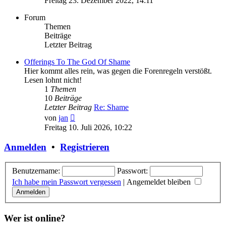
Freitag 23. Dezember 2022, 14:11
Forum
Themen
Beiträge
Letzter Beitrag
Offerings To The God Of Shame
Hier kommt alles rein, was gegen die Forenregeln verstößt.
Lesen lohnt nicht!
1
Themen
10
Beiträge
Letzter Beitrag
Re: Shame
Neuester
von
jan
Beitrag
Freitag 10. Juli 2026, 10:22
Anmelden
•
Registrieren
Benutzername:
Passwort:
Ich habe mein Passwort vergessen
|
Angemeldet bleiben
Wer ist online?