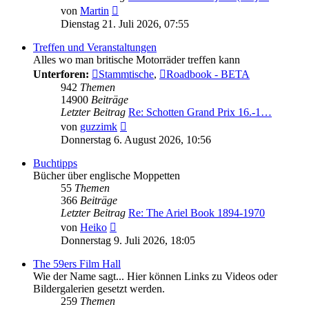
Neuester
von
Martin
Beitrag
Dienstag 21. Juli 2026, 07:55
Treffen und Veranstaltungen
Alles wo man britische Motorräder treffen kann
Unterforen:
Stammtische
,
Roadbook - BETA
942
Themen
14900
Beiträge
Letzter Beitrag
Re: Schotten Grand Prix 16.-1…
Neuester
von
guzzimk
Beitrag
Donnerstag 6. August 2026, 10:56
Buchtipps
Bücher über englische Moppetten
55
Themen
366
Beiträge
Letzter Beitrag
Re: The Ariel Book 1894-1970
Neuester
von
Heiko
Beitrag
Donnerstag 9. Juli 2026, 18:05
The 59ers Film Hall
Wie der Name sagt... Hier können Links zu Videos oder
Bildergalerien gesetzt werden.
259
Themen