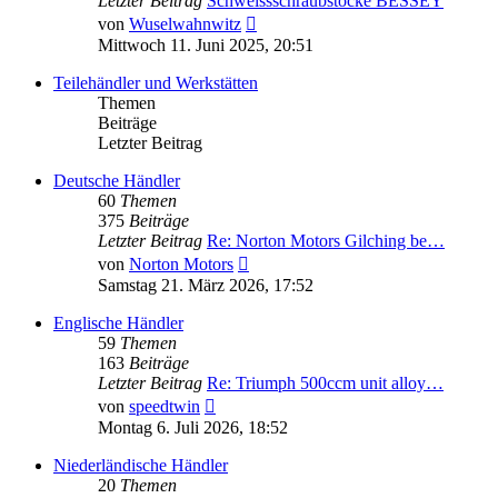
Letzter Beitrag
Schweissschraubstöcke BESSEY
Neuester
von
Wuselwahnwitz
Beitrag
Mittwoch 11. Juni 2025, 20:51
Teilehändler und Werkstätten
Themen
Beiträge
Letzter Beitrag
Deutsche Händler
60
Themen
375
Beiträge
Letzter Beitrag
Re: Norton Motors Gilching be…
Neuester
von
Norton Motors
Beitrag
Samstag 21. März 2026, 17:52
Englische Händler
59
Themen
163
Beiträge
Letzter Beitrag
Re: Triumph 500ccm unit alloy…
Neuester
von
speedtwin
Beitrag
Montag 6. Juli 2026, 18:52
Niederländische Händler
20
Themen