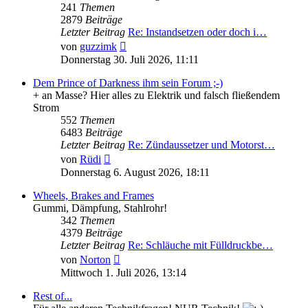
241
Themen
2879
Beiträge
Letzter Beitrag
Re: Instandsetzen oder doch i…
Neuester
von
guzzimk
Beitrag
Donnerstag 30. Juli 2026, 11:11
Dem Prince of Darkness ihm sein Forum ;-)
+ an Masse? Hier alles zu Elektrik und falsch fließendem
Strom
552
Themen
6483
Beiträge
Letzter Beitrag
Re: Zündaussetzer und Motorst…
Neuester
von
Rüdi
Beitrag
Donnerstag 6. August 2026, 18:11
Wheels, Brakes and Frames
Gummi, Dämpfung, Stahlrohr!
342
Themen
4379
Beiträge
Letzter Beitrag
Re: Schläuche mit Fülldruckbe…
Neuester
von
Norton
Beitrag
Mittwoch 1. Juli 2026, 13:14
Rest of...