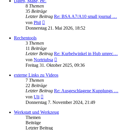
Daten, Maße, etc.
8
Themen
35
Beiträge
Letzter Beitrag
Re: BSA A7/A10 small journal …
Neuester
von
Phil
Beitrag
Donnerstag 21. Mai 2026, 18:52
Rechentools
3
Themen
11
Beiträge
Letzter Beitrag
Re: Kurbelwinkel in Hub umrec…
Neuester
von
Nortriubsa
Beitrag
Freitag 31. Oktober 2025, 09:36
externe Links zu Videos
7
Themen
22
Beiträge
Letzter Beitrag
Re: Ausgeschlagene Kupplungs …
Neuester
von
Uli
Beitrag
Donnerstag 7. November 2024, 21:49
Werkstatt und Werkzeug
Themen
Beiträge
Letzter Beitrag