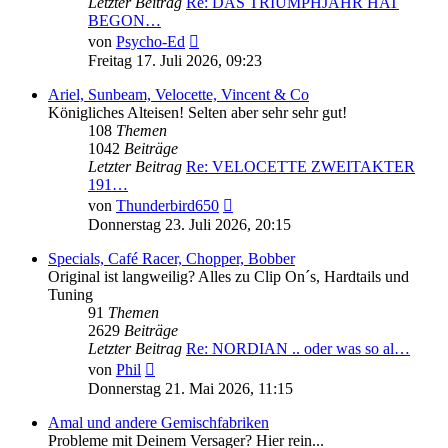
Letzter Beitrag
Re: DAS TRIUMPHJAHR HAT
BEGON…
Neuester
von
Psycho-Ed
Beitrag
Freitag 17. Juli 2026, 09:23
Ariel, Sunbeam, Velocette, Vincent & Co
Königliches Alteisen! Selten aber sehr sehr gut!
108
Themen
1042
Beiträge
Letzter Beitrag
Re: VELOCETTE ZWEITAKTER
191…
Neuester
von
Thunderbird650
Beitrag
Donnerstag 23. Juli 2026, 20:15
Specials, Café Racer, Chopper, Bobber
Original ist langweilig? Alles zu Clip On´s, Hardtails und
Tuning
91
Themen
2629
Beiträge
Letzter Beitrag
Re: NORDIAN .. oder was so al…
Neuester
von
Phil
Beitrag
Donnerstag 21. Mai 2026, 11:15
Amal und andere Gemischfabriken
Probleme mit Deinem Versager? Hier rein...