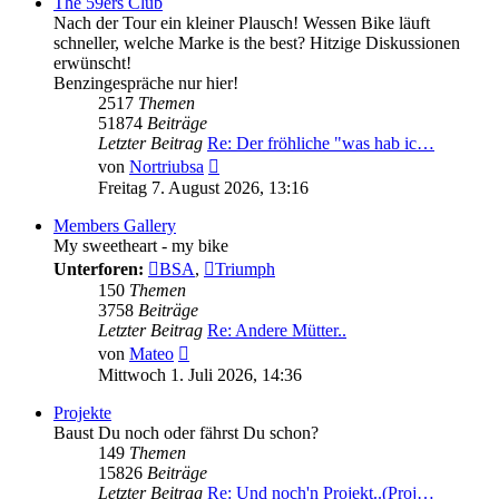
The 59ers Club
Nach der Tour ein kleiner Plausch! Wessen Bike läuft
schneller, welche Marke is the best? Hitzige Diskussionen
erwünscht!
Benzingespräche nur hier!
2517
Themen
51874
Beiträge
Letzter Beitrag
Re: Der fröhliche "was hab ic…
Neuester
von
Nortriubsa
Beitrag
Freitag 7. August 2026, 13:16
Members Gallery
My sweetheart - my bike
Unterforen:
BSA
,
Triumph
150
Themen
3758
Beiträge
Letzter Beitrag
Re: Andere Mütter..
Neuester
von
Mateo
Beitrag
Mittwoch 1. Juli 2026, 14:36
Projekte
Baust Du noch oder fährst Du schon?
149
Themen
15826
Beiträge
Letzter Beitrag
Re: Und noch'n Projekt..(Proj…