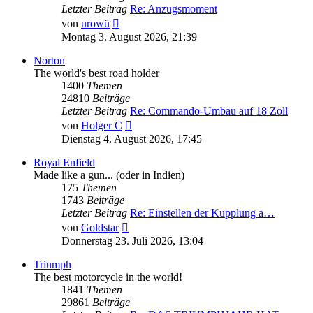
Letzter Beitrag
Re: Anzugsmoment
Neuester
von
urowü
Beitrag
Montag 3. August 2026, 21:39
Norton
The world's best road holder
1400
Themen
24810
Beiträge
Letzter Beitrag
Re: Commando-Umbau auf 18 Zoll
Neuester
von
Holger C
Beitrag
Dienstag 4. August 2026, 17:45
Royal Enfield
Made like a gun... (oder in Indien)
175
Themen
1743
Beiträge
Letzter Beitrag
Re: Einstellen der Kupplung a…
Neuester
von
Goldstar
Beitrag
Donnerstag 23. Juli 2026, 13:04
Triumph
The best motorcycle in the world!
1841
Themen
29861
Beiträge