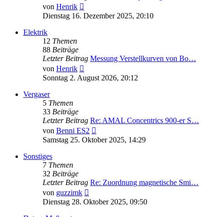
Neuester
von
Henrik
Beitrag
Dienstag 16. Dezember 2025, 20:10
Elektrik
12
Themen
88
Beiträge
Letzter Beitrag
Messung Verstellkurven von Bo…
Neuester
von
Henrik
Beitrag
Sonntag 2. August 2026, 20:12
Vergaser
5
Themen
33
Beiträge
Letzter Beitrag
Re: AMAL Concentrics 900-er S…
Neuester
von
Benni ES2
Beitrag
Samstag 25. Oktober 2025, 14:29
Sonstiges
7
Themen
32
Beiträge
Letzter Beitrag
Re: Zuordnung magnetische Smi…
Neuester
von
guzzimk
Beitrag
Dienstag 28. Oktober 2025, 09:50