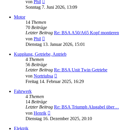
Neuester
von
Phil
Beitrag
Sonntag 7. Juni 2026, 13:09
Motor
14
Themen
70
Beiträge
Letzter Beitrag
Re: BSA A50/A65 Kopf montieren
Neuester
von
Phil
Beitrag
Dienstag 13. Januar 2026, 15:01
Kupplung, Getriebe, Antrieb
4
Themen
56
Beiträge
Letzter Beitrag
Re: BSA Unit Twin Getriebe
Neuester
von
Nortriubsa
Beitrag
Freitag 14. Februar 2025, 16:29
Fahrwerk
4
Themen
14
Beiträge
Letzter Beitrag
Re: BSA Triumph Alugabel über…
Neuester
von
Henrik
Beitrag
Dienstag 16. Dezember 2025, 20:10
Elektrik