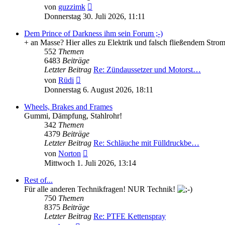
Neuester
von
guzzimk
Beitrag
Donnerstag 30. Juli 2026, 11:11
Dem Prince of Darkness ihm sein Forum ;-)
+ an Masse? Hier alles zu Elektrik und falsch fließendem Stro
552
Themen
6483
Beiträge
Letzter Beitrag
Re: Zündaussetzer und Motorst…
Neuester
von
Rüdi
Beitrag
Donnerstag 6. August 2026, 18:11
Wheels, Brakes and Frames
Gummi, Dämpfung, Stahlrohr!
342
Themen
4379
Beiträge
Letzter Beitrag
Re: Schläuche mit Fülldruckbe…
Neuester
von
Norton
Beitrag
Mittwoch 1. Juli 2026, 13:14
Rest of...
Für alle anderen Technikfragen! NUR Technik!
750
Themen
8375
Beiträge
Letzter Beitrag
Re: PTFE Kettenspray
Neuester