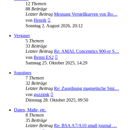
12
Themen
88
Beiträge
Letzter Beitrag
Messung Verstellkurven von Bo…
Neuester
von
Henrik
Beitrag
Sonntag 2. August 2026, 20:12
Vergaser
5
Themen
33
Beiträge
Letzter Beitrag
Re: AMAL Concentrics 900-er S…
Neuester
von
Benni ES2
Beitrag
Samstag 25. Oktober 2025, 14:29
Sonstiges
7
Themen
32
Beiträge
Letzter Beitrag
Re: Zuordnung magnetische Smi…
Neuester
von
guzzimk
Beitrag
Dienstag 28. Oktober 2025, 09:50
Daten, Maße, etc.
8
Themen
35
Beiträge
Letzter Beitrag
Re: BSA A7/A10 small journal …