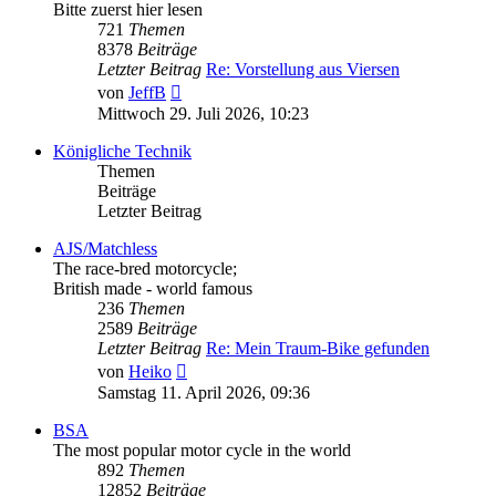
Bitte zuerst hier lesen
721
Themen
8378
Beiträge
Letzter Beitrag
Re: Vorstellung aus Viersen
Neuester
von
JeffB
Beitrag
Mittwoch 29. Juli 2026, 10:23
Königliche Technik
Themen
Beiträge
Letzter Beitrag
AJS/Matchless
The race-bred motorcycle;
British made - world famous
236
Themen
2589
Beiträge
Letzter Beitrag
Re: Mein Traum-Bike gefunden
Neuester
von
Heiko
Beitrag
Samstag 11. April 2026, 09:36
BSA
The most popular motor cycle in the world
892
Themen
12852
Beiträge