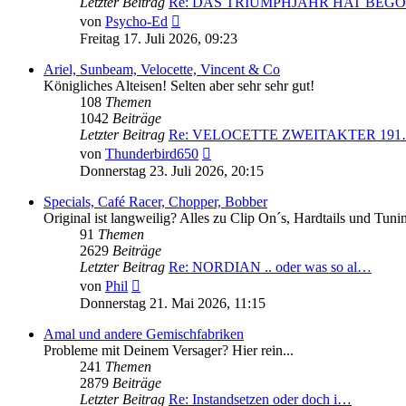
Letzter Beitrag
Re: DAS TRIUMPHJAHR HAT BEG
Neuester
von
Psycho-Ed
Beitrag
Freitag 17. Juli 2026, 09:23
Ariel, Sunbeam, Velocette, Vincent & Co
Königliches Alteisen! Selten aber sehr sehr gut!
108
Themen
1042
Beiträge
Letzter Beitrag
Re: VELOCETTE ZWEITAKTER 19
Neuester
von
Thunderbird650
Beitrag
Donnerstag 23. Juli 2026, 20:15
Specials, Café Racer, Chopper, Bobber
Original ist langweilig? Alles zu Clip On´s, Hardtails und Tuni
91
Themen
2629
Beiträge
Letzter Beitrag
Re: NORDIAN .. oder was so al…
Neuester
von
Phil
Beitrag
Donnerstag 21. Mai 2026, 11:15
Amal und andere Gemischfabriken
Probleme mit Deinem Versager? Hier rein...
241
Themen
2879
Beiträge
Letzter Beitrag
Re: Instandsetzen oder doch i…