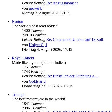
Letzter Beitrag
Re: Anzugsmoment
Neuester
von
urowü
Beitrag
Montag 3. August 2026, 21:39
Norton
The world's best road holder
1400
Themen
24810
Beiträge
Letzter Beitrag
Re: Commando-Umbau auf 18 Zoll
Neuester
von
Holger C
Beitrag
Dienstag 4. August 2026, 17:45
Royal Enfield
Made like a gun... (oder in Indien)
175
Themen
1743
Beiträge
Letzter Beitrag
Re: Einstellen der Kupplung a…
Neuester
von
Goldstar
Beitrag
Donnerstag 23. Juli 2026, 13:04
Triumph
The best motorcycle in the world!
1841
Themen
29861
Beiträge