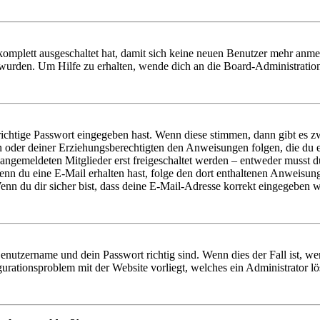
 komplett ausgeschaltet hat, damit sich keine neuen Benutzer mehr anm
 wurden. Um Hilfe zu erhalten, wende dich an die Board-Administratio
richtige Passwort eingegeben hast. Wenn diese stimmen, dann gibt es
ern oder deiner Erziehungsberechtigten den Anweisungen folgen, die du e
 angemeldeten Mitglieder erst freigeschaltet werden – entweder musst du
. Wenn du eine E-Mail erhalten hast, folge den dort enthaltenen Anweis
nn du dir sicher bist, dass deine E-Mail-Adresse korrekt eingegeben w
Benutzername und dein Passwort richtig sind. Wenn dies der Fall ist, w
igurationsproblem mit der Website vorliegt, welches ein Administrator l