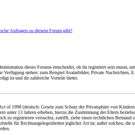
tische Anfragen zu diesem Forum gibt?
istration dieses Forums entscheidet, ob du registriert sein musst, um Be
zur Verfügung stehen: zum Beispiel Avatarbilder, Private Nachrichten, 
igt ist und dir zahlreiche Vorteile bietet.
t of 1998 (deutsch: Gesetz zum Schutz der Privatsphäre von Kindern i
ern unter 13 Jahren erheben, hierzu die Zustimmung der Eltern bezieh
dich zu registrieren versuchst, zutrifft, ziehe einen rechtlichen Beista
stelle für Rechtsangelegenheiten jeglicher Art ist; außer solchen, die
erden.