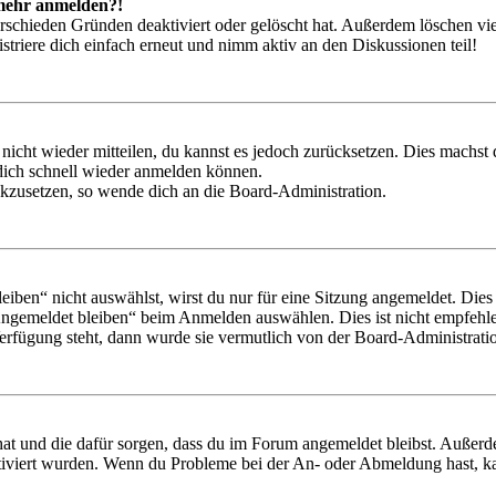
t mehr anmelden?!
rschieden Gründen deaktiviert oder gelöscht hat. Außerdem löschen vie
triere dich einfach erneut und nimm aktiv an den Diskussionen teil!
 nicht wieder mitteilen, du kannst es jedoch zurücksetzen. Dies machs
 dich schnell wieder anmelden können.
ückzusetzen, so wende dich an die Board-Administration.
en“ nicht auswählst, wirst du nur für eine Sitzung angemeldet. Dies
Angemeldet bleiben“ beim Anmelden auswählen. Dies ist nicht empfehle
Verfügung steht, dann wurde sie vermutlich von der Board-Administratio
 hat und die dafür sorgen, dass du im Forum angemeldet bleibst. Außer
tiviert wurden. Wenn du Probleme bei der An- oder Abmeldung hast, ka